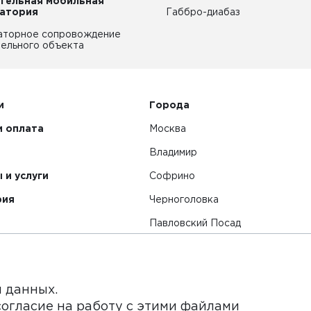
тельная мобильная
атория
Габбро-диабаз
аторное сопровождение
ельного объекта
и
Города
и оплата
Москва
Владимир
 и услуги
Софрино
рия
Черноголовка
Павловский Посад
Смотреть все города
я данных.
согласие на работу с этими файлами