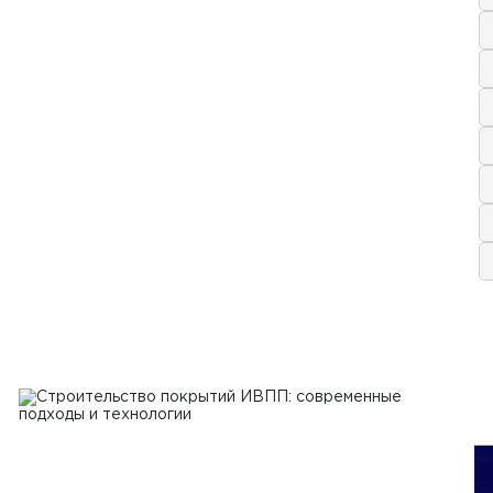
я 2022 г.
спользовать бетоноукладчики для
тельства специализированных
тов, таких как аэродромы и
летные площадки
Ь
1