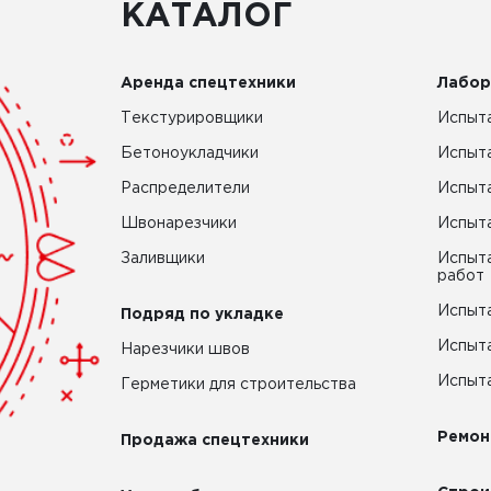
КАТАЛОГ
Аренда спецтехники
Лабор
Текстурировщики
Испыта
Бетоноукладчики
Испыт
Распределители
Испыта
Швонарезчики
Испыта
Заливщики
Испыта
работ
Испыта
Подряд по укладке
Испыта
Нарезчики швов
Испыта
Герметики для строительства
Ремон
Продажа спецтехники