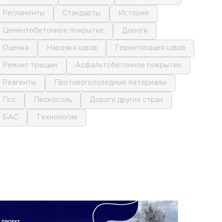
регламенты
стандарты
история
цементобетонное покрытие
дороги
оценка
нарезка швов
герметизация швов
ремонт трещин
асфальтобетонное покрытие
реагенты
противогололедные материалы
псс
пескосоль
дороги других стран
БАС
технологии