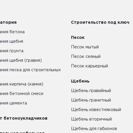
атория
Строительство под ключ
ния бетона
Песок
ания щебня
Песок мытый
ния грунта
Песок сеяный
ния щебня (гравия)
Песок карьерный
ния песка для строительных
Щебень
ния кирпича (камня)
Щебень гравийный
ния бетонной смеси
Щебень гранитный
ния цемента
Щебень известняковый
т бетоноукладчиков
Щебень вторичный
Щебень для габионов