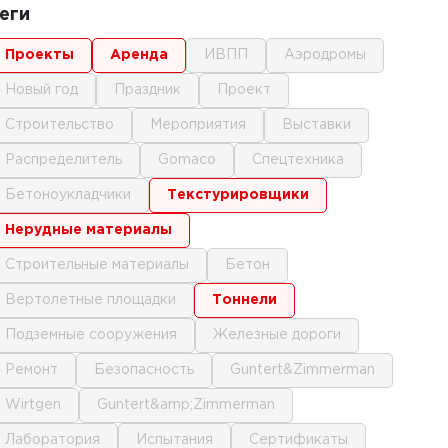
еги
проекты
аренда
ИВПП
аэродромы
новый год
праздник
проект
строительство
мероприятия
выставки
распределитель
gomaco
спецтехника
бетоноукладчики
текстурировщики
нерудные материалы
строительные материалы
бетон
вертолетные площадки
тоннели
подземные сооружения
железные дороги
ремонт
безопасность
Guntert&Zimmerman
Wirtgen
Guntert&amp;Zimmerman
лаборатория
испытания
сертификаты