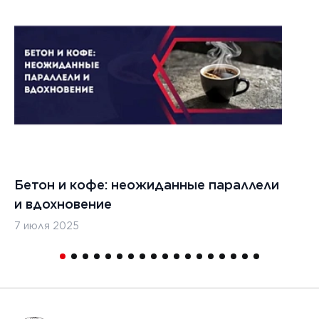
021 г.
ества
вания
изированных
кладчиков
ительства
х дорог
Бетон и кофе: неожиданные параллели
С
и вдохновение
с
7 июля 2025
16
1