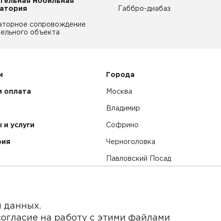
тельная мобильная
атория
Габбро-диабаз
аторное сопровождение
ельного объекта
и
Города
и оплата
Москва
Владимир
 и услуги
Софрино
рия
Черноголовка
Павловский Посад
Смотреть все города
я данных.
согласие на работу с этими файлами