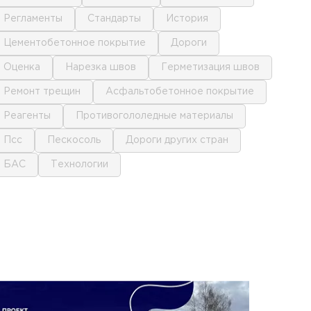
регламенты
стандарты
история
цементобетонное покрытие
дороги
оценка
нарезка швов
герметизация швов
ремонт трещин
асфальтобетонное покрытие
реагенты
противогололедные материалы
псс
пескосоль
дороги других стран
БАС
технологии