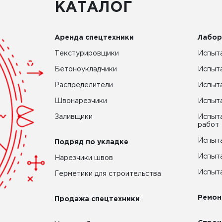
КАТАЛОГ
Аренда спецтехники
Лабор
Текстурировщики
Испыта
Бетоноукладчики
Испыт
Распределители
Испыта
Швонарезчики
Испыта
Заливщики
Испыта
работ
Испыта
Подряд по укладке
Испыта
Нарезчики швов
Испыта
Герметики для строительства
Ремон
Продажа спецтехники