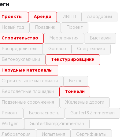
еги
проекты
аренда
ИВПП
аэродромы
новый год
праздник
проект
строительство
мероприятия
выставки
распределитель
gomaco
спецтехника
бетоноукладчики
текстурировщики
нерудные материалы
строительные материалы
бетон
вертолетные площадки
тоннели
подземные сооружения
железные дороги
ремонт
безопасность
Guntert&Zimmerman
Wirtgen
Guntert&amp;Zimmerman
лаборатория
испытания
сертификаты