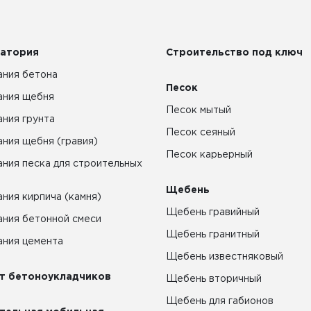
атория
Строительство под ключ
ния бетона
Песок
ания щебня
Песок мытый
ния грунта
Песок сеяный
ния щебня (гравия)
Песок карьерный
ния песка для строительных
Щебень
ния кирпича (камня)
Щебень гравийный
ния бетонной смеси
Щебень гранитный
ния цемента
Щебень известняковый
т бетоноукладчиков
Щебень вторичный
Щебень для габионов