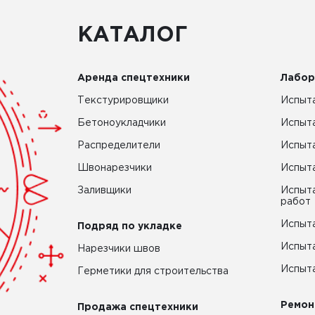
КАТАЛОГ
Аренда спецтехники
Лабор
Текстурировщики
Испыта
Бетоноукладчики
Испыт
Распределители
Испыта
Швонарезчики
Испыта
Заливщики
Испыта
работ
Испыта
Подряд по укладке
Испыта
Нарезчики швов
Испыта
Герметики для строительства
Ремон
Продажа спецтехники