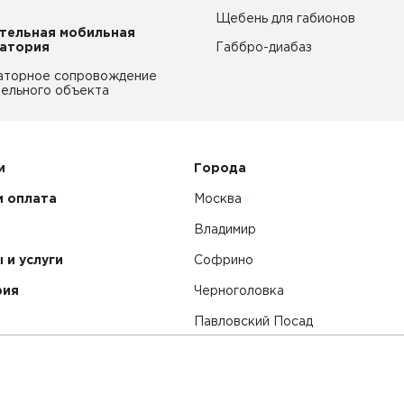
Щебень для габионов
тельная мобильная
атория
Габбро-диабаз
аторное сопровождение
ельного объекта
и
Города
и оплата
Москва
Владимир
 и услуги
Софрино
рия
Черноголовка
Павловский Посад
Смотреть все города