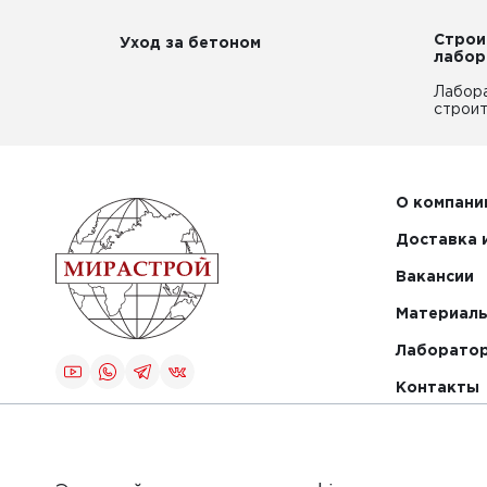
Строи
Уход за бетоном
лабор
Лабор
строит
О компани
Доставка 
Вакансии
Материалы
Лаборато
Контакты
Создание и
продвижение
сайта