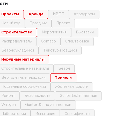
еги
проекты
аренда
ИВПП
аэродромы
новый год
праздник
проект
строительство
мероприятия
выставки
распределитель
gomaco
спецтехника
бетоноукладчики
текстурировщики
нерудные материалы
строительные материалы
бетон
вертолетные площадки
тоннели
подземные сооружения
железные дороги
ремонт
безопасность
Guntert&Zimmerman
Wirtgen
Guntert&amp;Zimmerman
лаборатория
испытания
сертификаты