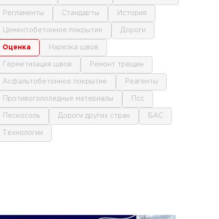
регламенты
стандарты
история
цементобетонное покрытие
дороги
оценка
нарезка швов
герметизация швов
ремонт трещин
асфальтобетонное покрытие
реагенты
противогололедные материалы
псс
пескосоль
дороги других стран
БАС
технологии