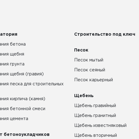
атория
Строительство под ключ
ния бетона
Песок
ания щебня
Песок мытый
ния грунта
Песок сеяный
ния щебня (гравия)
Песок карьерный
ния песка для строительных
Щебень
ния кирпича (камня)
Щебень гравийный
ния бетонной смеси
Щебень гранитный
ния цемента
Щебень известняковый
т бетоноукладчиков
Щебень вторичный