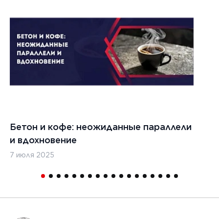
022 г.
льзовать
кладчики
ительства
изированных
, таких
дромы и
тные
Бетон и кофе: неожиданные параллели
С
и
и вдохновение
с
7 июля 2025
16
1