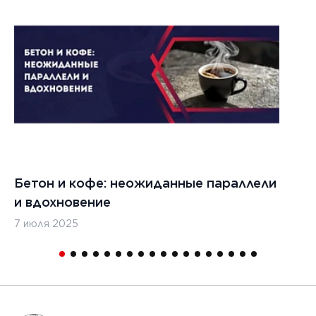
021 г.
ества
вания
изированных
кладчиков
ительства
х дорог
Бетон и кофе: неожиданные параллели
С
и вдохновение
с
7 июля 2025
16
1