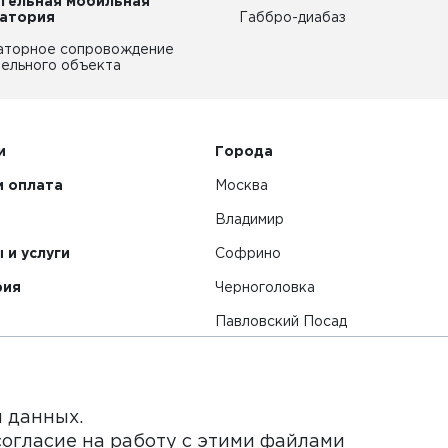
тельная мобильная
атория
Габбро-диабаз
аторное сопровождение
ельного объекта
и
Города
и оплата
Москва
Владимир
 и услуги
Софрино
рия
Черноголовка
Павловский Посад
Смотреть все города
я данных.
согласие на работу с этими файлами