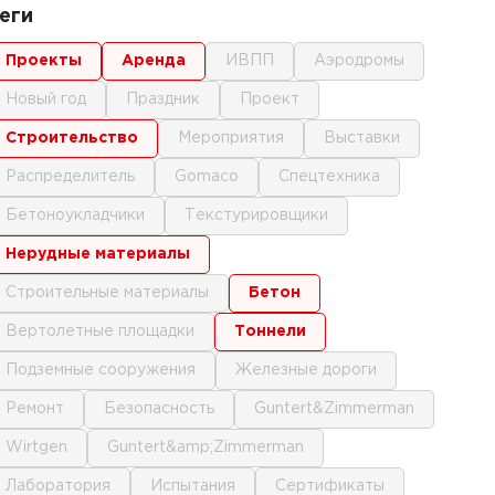
еги
проекты
аренда
ИВПП
аэродромы
новый год
праздник
проект
строительство
мероприятия
выставки
распределитель
gomaco
спецтехника
бетоноукладчики
текстурировщики
нерудные материалы
строительные материалы
бетон
вертолетные площадки
тоннели
подземные сооружения
железные дороги
ремонт
безопасность
Guntert&Zimmerman
Wirtgen
Guntert&amp;Zimmerman
лаборатория
испытания
сертификаты