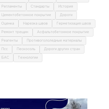
регламенты
стандарты
история
цементобетонное покрытие
дороги
оценка
нарезка швов
герметизация швов
ремонт трещин
асфальтобетонное покрытие
реагенты
противогололедные материалы
псс
пескосоль
дороги других стран
БАС
технологии