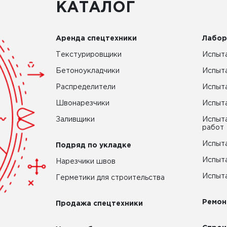
КАТАЛОГ
Аренда спецтехники
Лабор
Текстурировщики
Испыта
Бетоноукладчики
Испыт
Распределители
Испыта
Швонарезчики
Испыта
Заливщики
Испыта
работ
Испыта
Подряд по укладке
Испыта
Нарезчики швов
Испыта
Герметики для строительства
Ремон
Продажа спецтехники