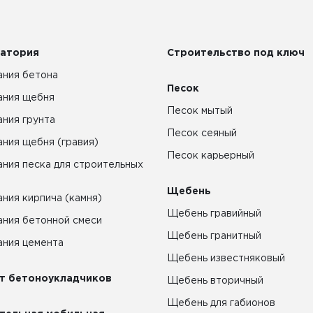
атория
Строительство под ключ
ния бетона
Песок
ания щебня
Песок мытый
ния грунта
Песок сеяный
ния щебня (гравия)
Песок карьерный
ния песка для строительных
Щебень
ния кирпича (камня)
Щебень гравийный
ния бетонной смеси
Щебень гранитный
ния цемента
Щебень известняковый
т бетоноукладчиков
Щебень вторичный
Щебень для габионов