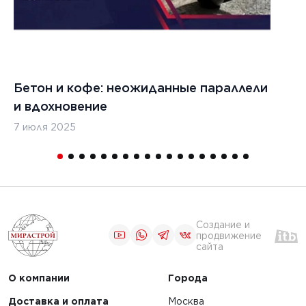
Бетон и кофе: неожиданные параллели
С
и вдохновение
с
7 июля 2025
16
Создание и
продвижение
сайта
О компании
Города
Доставка и оплата
Москва