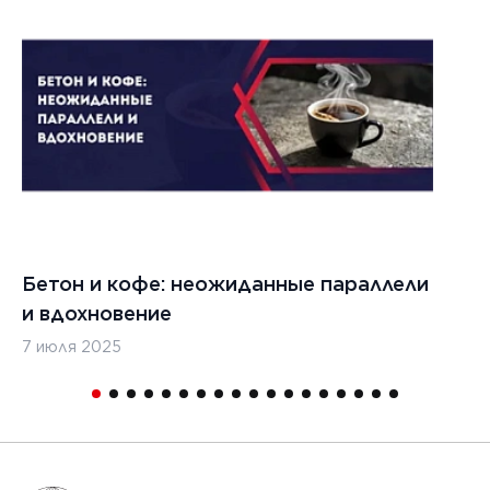
Бетон и кофе: неожиданные параллели
С
и вдохновение
с
7 июля 2025
16