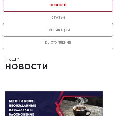
ильных
НОВОСТИ
 с
СТАТЬИ
ями из
ПУБЛИКАЦИИ
ВЫСТУПЛЕНИЯ
Наши
1
НОВОСТИ