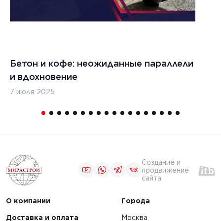
Бетон и кофе: неожиданные параллели
С
и вдохновение
с
7 июля 2025
16
Создание и
продвижение
сайта
О компании
Города
Доставка и оплата
Москва