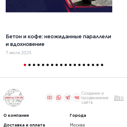
Бетон и кофе: неожиданные параллели
С
и вдохновение
с
7 июля 2025
16
Создание и
продвижение
сайта
О компании
Города
Доставка и оплата
Москва