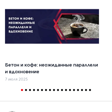
1
Бетон и кофе: неожиданные параллели
С
и вдохновение
с
7 июля 2025
16