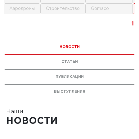
аэродромы
строительство
gomaco
1
1
1
НОВОСТИ
СТАТЬИ
0 г.
ПУБЛИКАЦИИ
льные
ВЫСТУПЛЕНИЯ
лы нужны
ания
тойких
Наши
НОВОСТИ