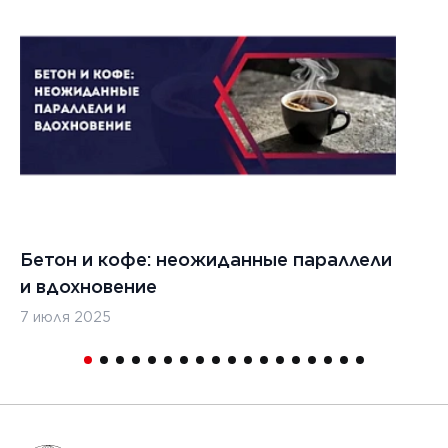
021 г.
ества
вания
изированных
кладчиков
ительства
х дорог
Бетон и кофе: неожиданные параллели
С
и вдохновение
с
7 июля 2025
16
1