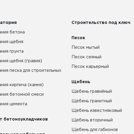
атория
Строительство под ключ
ния бетона
Песок
ания щебня
Песок мытый
ния грунта
Песок сеяный
ния щебня (гравия)
Песок карьерный
ния песка для строительных
Щебень
ния кирпича (камня)
Щебень гравийный
ния бетонной смеси
Щебень гранитный
ния цемента
Щебень известняковый
т бетоноукладчиков
Щебень вторичный
Щебень для габионов