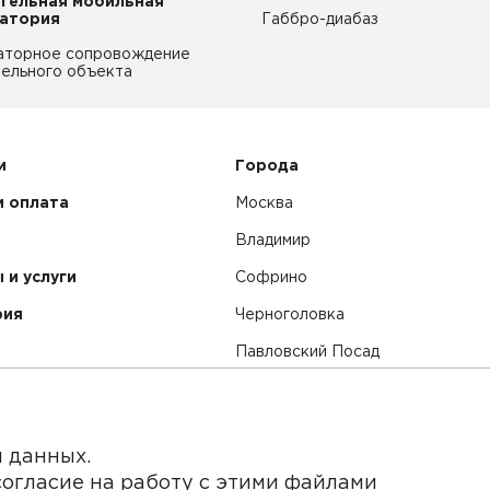
тельная мобильная
атория
Габбро-диабаз
аторное сопровождение
ельного объекта
и
Города
и оплата
Москва
Владимир
 и услуги
Софрино
рия
Черноголовка
Павловский Посад
Смотреть все города
я данных.
согласие на работу с этими файлами