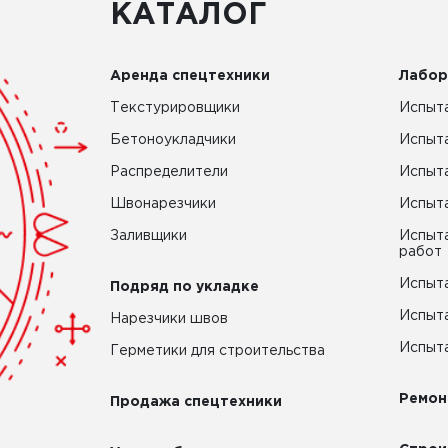
КАТАЛОГ
Аренда спецтехники
Лабор
Текстурировщики
Испыта
Бетоноукладчики
Испыт
Распределители
Испыта
Швонарезчики
Испыта
Заливщики
Испыта
работ
Испыта
Подряд по укладке
Испыта
Нарезчики швов
Испыта
Герметики для строительства
Ремон
Продажа спецтехники