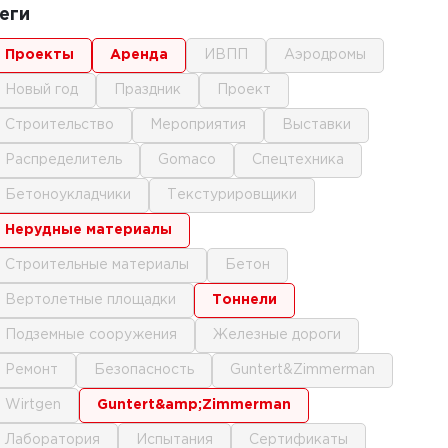
еги
проекты
аренда
ИВПП
аэродромы
новый год
праздник
проект
строительство
мероприятия
выставки
распределитель
gomaco
спецтехника
бетоноукладчики
текстурировщики
нерудные материалы
строительные материалы
бетон
вертолетные площадки
тоннели
подземные сооружения
железные дороги
ремонт
безопасность
Guntert&Zimmerman
Wirtgen
Guntert&amp;Zimmerman
лаборатория
испытания
сертификаты