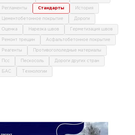
регламенты
стандарты
история
цементобетонное покрытие
дороги
оценка
нарезка швов
герметизация швов
ремонт трещин
асфальтобетонное покрытие
реагенты
противогололедные материалы
псс
пескосоль
дороги других стран
БАС
технологии