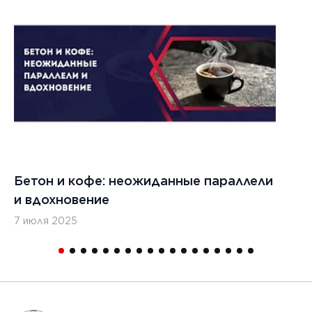
Бетон и кофе: неожиданные параллели
С
и вдохновение
с
7 июля 2025
16