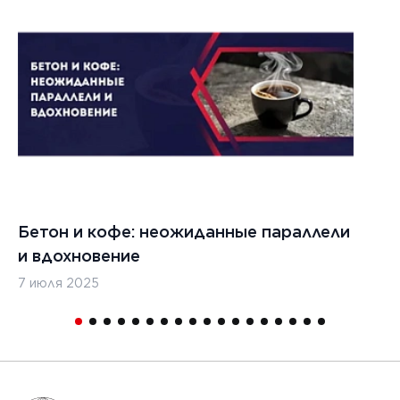
Бетон и кофе: неожиданные параллели
С
и вдохновение
с
7 июля 2025
16