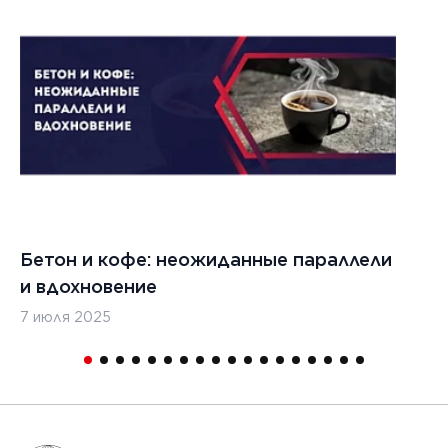
021 г.
ества
вания
изированных
кладчиков
ительства
х дорог
Бетон и кофе: неожиданные параллели
С
и вдохновение
с
7 июля 2025
16
1