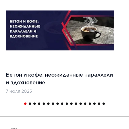
021 г.
ества
вания
изированных
кладчиков
ительства
х дорог
Бетон и кофе: неожиданные параллели
С
и вдохновение
с
7 июля 2025
16
1