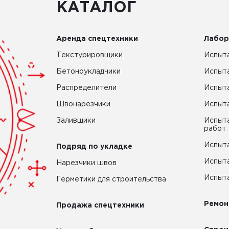
КАТАЛОГ
Аренда спецтехники
Лабор
Текстурировщики
Испыта
Бетоноукладчики
Испыт
Распределители
Испыта
Швонарезчики
Испыта
Заливщики
Испыта
работ
Испыта
Подряд по укладке
Испыта
Нарезчики швов
Испыта
Герметики для строительства
Ремон
Продажа спецтехники