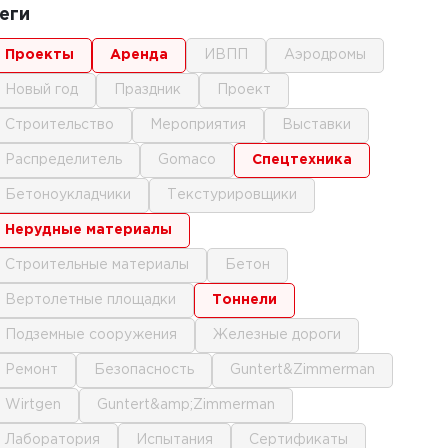
еги
проекты
аренда
ИВПП
аэродромы
новый год
праздник
проект
строительство
мероприятия
выставки
распределитель
gomaco
спецтехника
бетоноукладчики
текстурировщики
нерудные материалы
строительные материалы
бетон
вертолетные площадки
тоннели
подземные сооружения
железные дороги
ремонт
безопасность
Guntert&Zimmerman
Wirtgen
Guntert&amp;Zimmerman
лаборатория
испытания
сертификаты