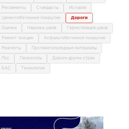
регламенты
стандарты
история
цементобетонное покрытие
дороги
оценка
нарезка швов
герметизация швов
ремонт трещин
асфальтобетонное покрытие
реагенты
противогололедные материалы
псс
пескосоль
дороги других стран
БАС
технологии