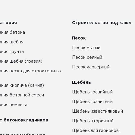
атория
Строительство под ключ
ния бетона
Песок
ания щебня
Песок мытый
ния грунта
Песок сеяный
ния щебня (гравия)
Песок карьерный
ния песка для строительных
Щебень
ния кирпича (камня)
Щебень гравийный
ния бетонной смеси
Щебень гранитный
ния цемента
Щебень известняковый
т бетоноукладчиков
Щебень вторичный
Щебень для габионов