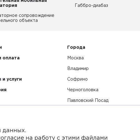
тельная мобильная
атория
Габбро-диабаз
аторное сопровождение
ельного объекта
и
Города
и оплата
Москва
Владимир
 и услуги
Софрино
рия
Черноголовка
Павловский Посад
Смотреть все города
я данных.
согласие на работу с этими файлами