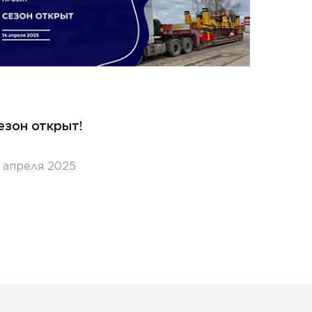
езон открыт!
Стро
покр
5 апреля 2025
3 апр