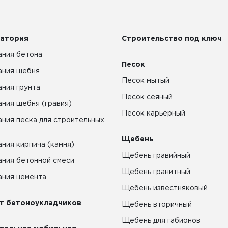
атория
Строительство под ключ
ния бетона
Песок
ания щебня
Песок мытый
ния грунта
Песок сеяный
ния щебня (гравия)
Песок карьерный
ния песка для строительных
Щебень
ния кирпича (камня)
Щебень гравийный
ния бетонной смеси
Щебень гранитный
ния цемента
Щебень известняковый
т бетоноукладчиков
Щебень вторичный
Щебень для габионов