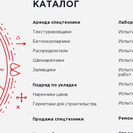
КАТАЛОГ
Аренда спецтехники
Лабор
Текстурировщики
Испыта
Бетоноукладчики
Испыт
Распределители
Испыта
Швонарезчики
Испыта
Заливщики
Испыта
работ
Испыта
Подряд по укладке
Испыта
Нарезчики швов
Испыта
Герметики для строительства
Ремон
Продажа спецтехники