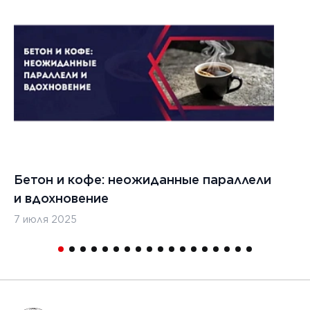
022 г.
льзовать
кладчики
ительства
изированных
, таких
дромы и
тные
Бетон и кофе: неожиданные параллели
С
и
и вдохновение
с
7 июля 2025
16
1