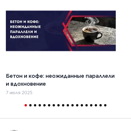
022 г.
льзовать
кладчики
ительства
изированных
, таких
дромы и
тные
Бетон и кофе: неожиданные параллели
С
и
и вдохновение
с
7 июля 2025
16
1