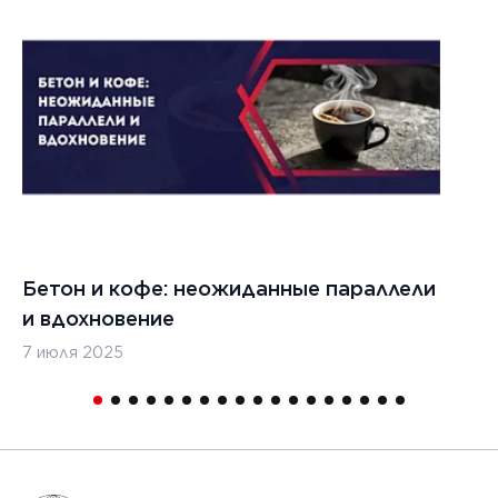
1
Бетон и кофе: неожиданные параллели
С
и вдохновение
с
7 июля 2025
16