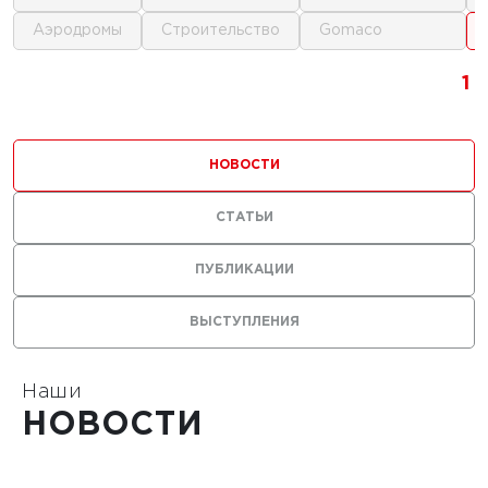
аэродромы
строительство
gomaco
1
1
1
НОВОСТИ
СТАТЬИ
0 г.
ПУБЛИКАЦИИ
льные
ВЫСТУПЛЕНИЯ
лы нужны
ания
тойких
Наши
НОВОСТИ