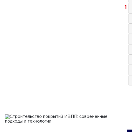
1
2024 г.
фикация и стандарты качества
тельных материалов: анализ
сса сертификации и роли
артов в обеспечении качества и
асности материалов
Ь
2024 г.
ипы работы и обслуживание
оукладчиков