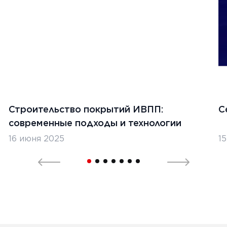
Ь
1
2
3
4
5
Строительство покрытий ИВПП:
С
современные подходы и технологии
16 июня 2025
1