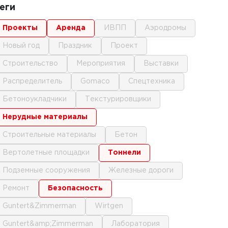
еги
проекты
аренда
ИВПП
аэродромы
новый год
праздник
проект
строительство
мероприятия
выставки
распределитель
gomaco
спецтехника
бетоноукладчики
текстурировщики
нерудные материалы
строительные материалы
бетон
вертолетные площадки
тоннели
подземные сооружения
железные дороги
ремонт
безопасность
Guntert&Zimmerman
Wirtgen
Guntert&amp;Zimmerman
лаборатория