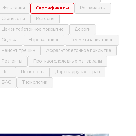
испытания
сертификаты
регламенты
стандарты
история
цементобетонное покрытие
дороги
оценка
нарезка швов
герметизация швов
ремонт трещин
асфальтобетонное покрытие
реагенты
противогололедные материалы
псс
пескосоль
дороги других стран
БАС
технологии