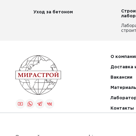
Строи
Уход за бетоном
лабор
Лабор
строит
О компани
Доставка 
Вакансии
Материалы
Лаборато
Контакты
Создание и
продвижение
сайта