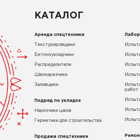
КАТАЛОГ
Аренда спецтехники
Лабор
Текстурировщики
Испыта
Бетоноукладчики
Испыт
Распределители
Испыта
Швонарезчики
Испыта
Заливщики
Испыта
работ
Испыта
Подряд по укладке
Испыта
Нарезчики швов
Испыта
Герметики для строительства
Ремон
Продажа спецтехники