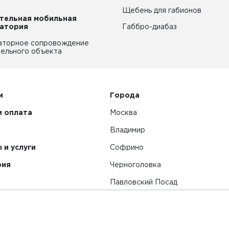
Щебень для габионов
тельная мобильная
атория
Габбро-диабаз
аторное сопровождение
ельного объекта
и
Города
и оплата
Москва
Владимир
 и услуги
Софрино
рия
Черноголовка
Павловский Посад
Смотреть все города