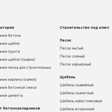
атория
Строительство под ключ
ния бетона
Песок
ания щебня
Песок мытый
ния грунта
Песок сеяный
ния щебня (гравия)
Песок карьерный
ния песка для строительных
Щебень
ния кирпича (камня)
Щебень гравийный
ния бетонной смеси
Щебень гранитный
ния цемента
Щебень известняковый
т бетоноукладчиков
Щебень вторичный