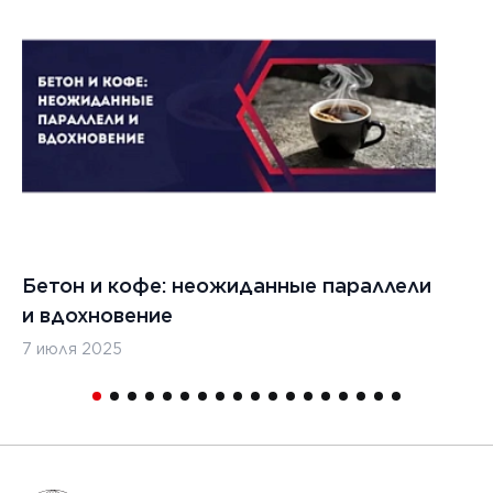
1
Бетон и кофе: неожиданные параллели
С
и вдохновение
с
7 июля 2025
16