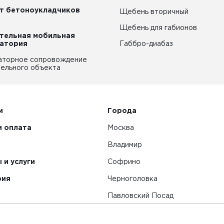
т бетоноукладчиков
Щебень вторичный
Щебень для габионов
тельная мобильная
атория
Габбро-диабаз
аторное сопровождение
ельного объекта
и
Города
и оплата
Москва
Владимир
 и услуги
Софрино
рия
Черноголовка
Павловский Посад
Смотреть все города