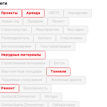
еги
проекты
аренда
ИВПП
аэродромы
новый год
праздник
проект
строительство
мероприятия
выставки
распределитель
gomaco
спецтехника
бетоноукладчики
текстурировщики
нерудные материалы
строительные материалы
бетон
вертолетные площадки
тоннели
подземные сооружения
железные дороги
ремонт
безопасность
Guntert&Zimmerman
Wirtgen
Guntert&amp;Zimmerman
лаборатория