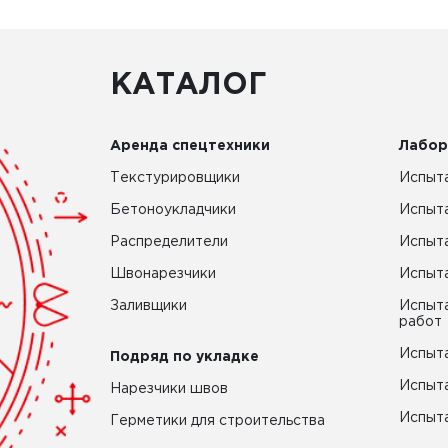
КАТАЛОГ
Аренда спецтехники
Лабор
Текстурировщики
Испыта
Бетоноукладчики
Испыт
Распределители
Испыта
Швонарезчики
Испыта
Заливщики
Испыта
работ
Испыта
Подряд по укладке
Испыта
Нарезчики швов
Испыта
Герметики для строительства