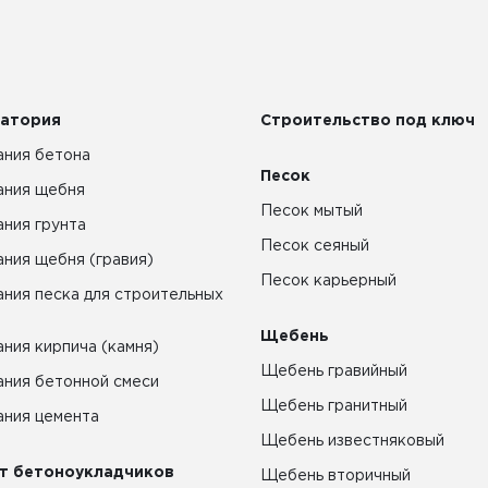
атория
Строительство под ключ
ния бетона
Песок
ания щебня
Песок мытый
ния грунта
Песок сеяный
ния щебня (гравия)
Песок карьерный
ния песка для строительных
Щебень
ния кирпича (камня)
Щебень гравийный
ния бетонной смеси
Щебень гранитный
ния цемента
Щебень известняковый
т бетоноукладчиков
Щебень вторичный