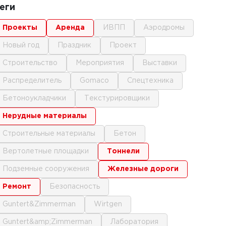
еги
проекты
аренда
ИВПП
аэродромы
новый год
праздник
проект
строительство
мероприятия
выставки
распределитель
gomaco
спецтехника
бетоноукладчики
текстурировщики
нерудные материалы
строительные материалы
бетон
вертолетные площадки
тоннели
подземные сооружения
железные дороги
ремонт
безопасность
Guntert&Zimmerman
Wirtgen
Guntert&amp;Zimmerman
лаборатория