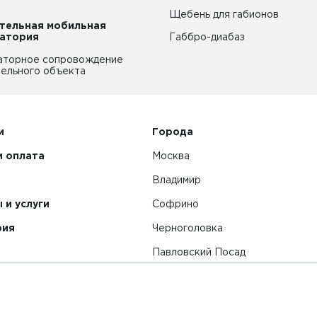
Щебень для габионов
тельная мобильная
атория
Габбро-диабаз
аторное сопровождение
ельного объекта
и
Города
и оплата
Москва
Владимир
 и услуги
Софрино
рия
Черноголовка
Павловский Посад
Смотреть все города