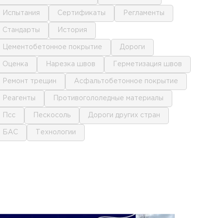
испытания
сертификаты
регламенты
стандарты
история
цементобетонное покрытие
дороги
оценка
нарезка швов
герметизация швов
ремонт трещин
асфальтобетонное покрытие
реагенты
противогололедные материалы
псс
пескосоль
дороги других стран
БАС
технологии