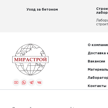
Строи
Уход за бетоном
лабор
Лабор
строит
О компани
Доставка 
Вакансии
Материалы
Лаборато
Контакты
Создание и
продвижение
сайта