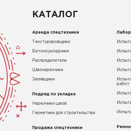
КАТАЛОГ
Аренда спецтехники
Лабор
Текстурировщики
Испыта
Бетоноукладчики
Испыт
Распределители
Испыта
Швонарезчики
Испыта
Заливщики
Испыта
работ
Испыта
Подряд по укладке
Испыта
Нарезчики швов
Испыта
Герметики для строительства
Ремон
Продажа спецтехники