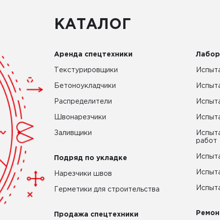
КАТАЛОГ
Аренда спецтехники
Лабор
Текстурировщики
Испыта
Бетоноукладчики
Испыт
Распределители
Испыта
Швонарезчики
Испыта
Заливщики
Испыта
работ
Испыта
Подряд по укладке
Испыта
Нарезчики швов
Испыта
Герметики для строительства
Ремон
Продажа спецтехники