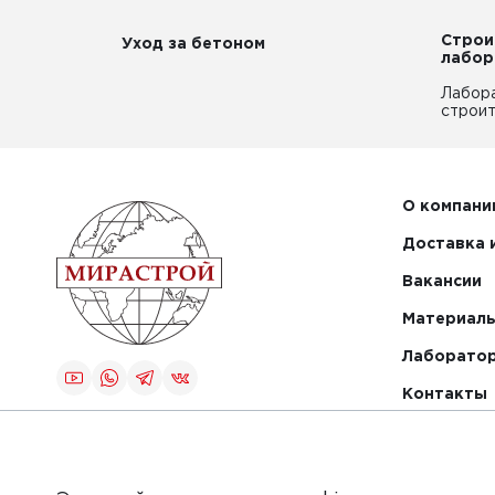
Строи
Уход за бетоном
лабор
Лабор
строит
О компани
Доставка 
Вакансии
Материалы
Лаборато
Контакты
Создание и
продвижение
сайта