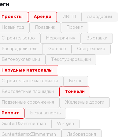
еги
проекты
аренда
ИВПП
аэродромы
новый год
праздник
проект
строительство
мероприятия
выставки
распределитель
gomaco
спецтехника
бетоноукладчики
текстурировщики
нерудные материалы
строительные материалы
бетон
вертолетные площадки
тоннели
подземные сооружения
железные дороги
ремонт
безопасность
Guntert&Zimmerman
Wirtgen
Guntert&amp;Zimmerman
лаборатория