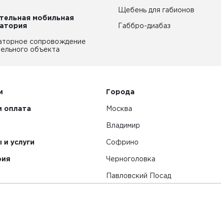
Щебень для габионов
тельная мобильная
атория
Габбро-диабаз
аторное сопровождение
ельного объекта
и
Города
и оплата
Москва
Владимир
 и услуги
Софрино
рия
Черноголовка
Павловский Посад
Смотреть все города