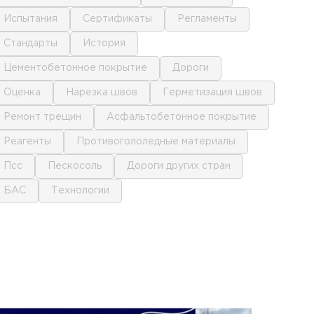
испытания
сертификаты
регламенты
стандарты
история
цементобетонное покрытие
дороги
оценка
нарезка швов
герметизация швов
ремонт трещин
асфальтобетонное покрытие
реагенты
противогололедные материалы
псс
пескосоль
дороги других стран
БАС
технологии