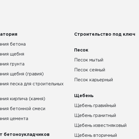
атория
Строительство под ключ
ния бетона
Песок
ания щебня
Песок мытый
ния грунта
Песок сеяный
ния щебня (гравия)
Песок карьерный
ния песка для строительных
Щебень
ния кирпича (камня)
Щебень гравийный
ния бетонной смеси
Щебень гранитный
ния цемента
Щебень известняковый
т бетоноукладчиков
Щебень вторичный