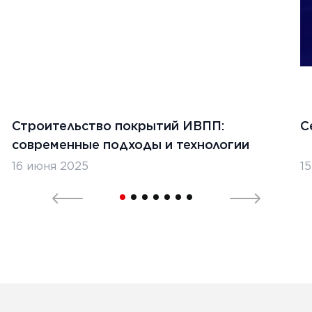
Ь
1
2
3
...
5
6
Строительство покрытий ИВПП:
С
современные подходы и технологии
16 июня 2025
1