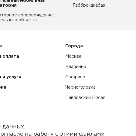
тельная мобильная
атория
Габбро-диабаз
аторное сопровождение
ельного объекта
и
Города
и оплата
Москва
Владимир
 и услуги
Софрино
рия
Черноголовка
Павловский Посад
Смотреть все города
я данных.
согласие на работу с этими файлами