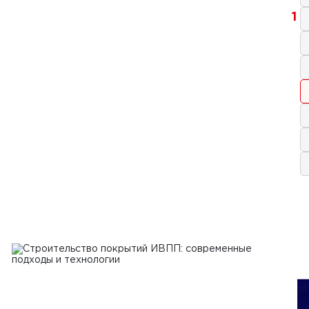
1
 2024 г.
т трещин асфальтобетонных
тий дорог
Ь
2024 г.
фикация и стандарты качества
тельных материалов: анализ
сса сертификации и роли
артов в обеспечении качества и
асности материалов