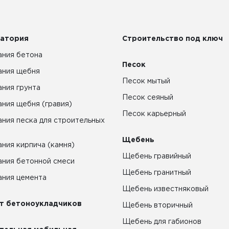
атория
Строительство под ключ
ния бетона
Песок
ания щебня
Песок мытый
ния грунта
Песок сеяный
ния щебня (гравия)
Песок карьерный
ния песка для строительных
Щебень
ния кирпича (камня)
Щебень гравийный
ния бетонной смеси
Щебень гранитный
ния цемента
Щебень известняковый
т бетоноукладчиков
Щебень вторичный
Щебень для габионов