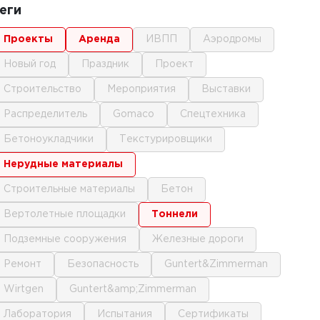
еги
проекты
аренда
ИВПП
аэродромы
новый год
праздник
проект
строительство
мероприятия
выставки
распределитель
gomaco
спецтехника
бетоноукладчики
текстурировщики
нерудные материалы
строительные материалы
бетон
вертолетные площадки
тоннели
подземные сооружения
железные дороги
ремонт
безопасность
Guntert&Zimmerman
Wirtgen
Guntert&amp;Zimmerman
лаборатория
испытания
сертификаты