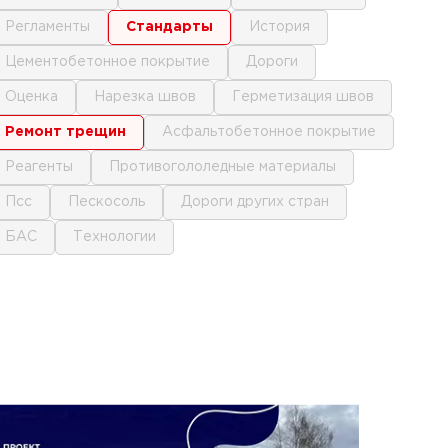
регламенты
стандарты
история
цементобетонное покрытие
дороги
оценка
нарезка швов
герметизация швов
ремонт трещин
асфальтобетонное покрытие
реагенты
противогололедные материалы
псс
пескосоль
дороги других стран
БАС
технологии