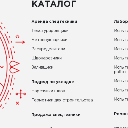
КАТАЛОГ
Аренда спецтехники
Лабор
Текстурировщики
Испыта
Бетоноукладчики
Испыт
Распределители
Испыта
Швонарезчики
Испыта
Заливщики
Испыта
работ
Испыта
Подряд по укладке
Испыта
Нарезчики швов
Испыта
Герметики для строительства
Ремон
Продажа спецтехники