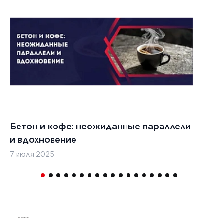
Бетон и кофе: неожиданные параллели
С
и вдохновение
с
7 июля 2025
16