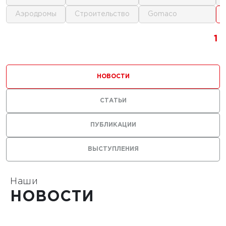
аэродромы
строительство
gomaco
1
1
1
1
НОВОСТИ
СТАТЬИ
ПУБЛИКАЦИИ
ВЫСТУПЛЕНИЯ
Наши
НОВОСТИ