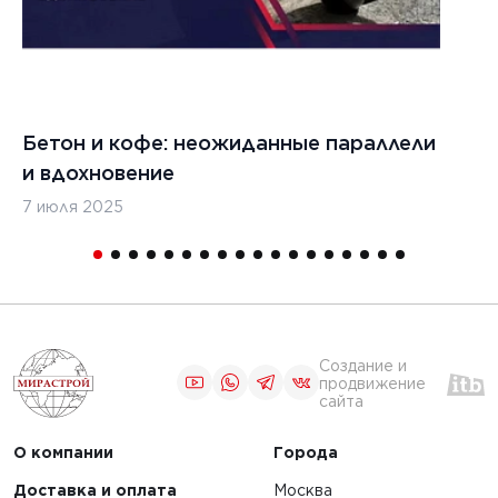
выбора
ЧИТАТЬ
Бетон и кофе: неожиданные параллели
С
и вдохновение
с
1
2
3
4
5
7 июля 2025
16
Создание и
продвижение
сайта
О компании
Города
Доставка и оплата
Москва