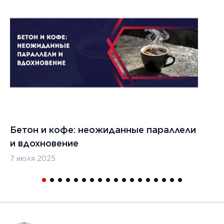
Бетон и кофе: неожиданные параллели
С
и вдохновение
с
7 июля 2025
16