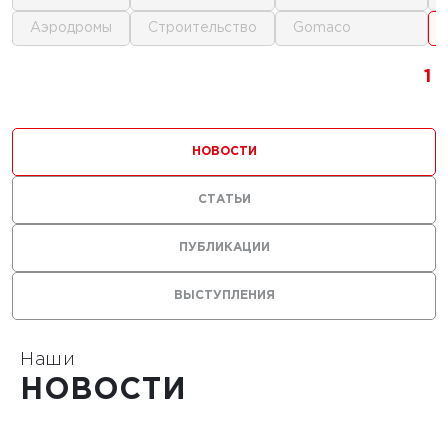
аэродромы
строительство
gomaco
г.
1
1
1
ика для
и
НОВОСТИ
ьства
мов
СТАТЬИ
ПУБЛИКАЦИИ
ВЫСТУПЛЕНИЯ
1
Наши
НОВОСТИ