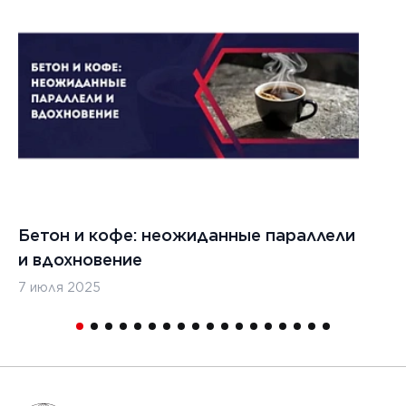
Бетон и кофе: неожиданные параллели
С
и вдохновение
с
7 июля 2025
16