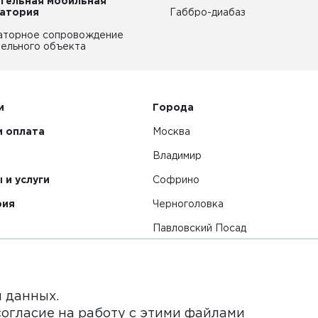
тельная мобильная
атория
Габбро-диабаз
аторное сопровождение
ельного объекта
и
Города
и оплата
Москва
Владимир
 и услуги
Софрино
рия
Черноголовка
Павловский Посад
Смотреть все города
я данных.
согласие на работу с этими файлами