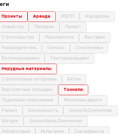
еги
проекты
аренда
ИВПП
аэродромы
новый год
праздник
проект
строительство
мероприятия
выставки
распределитель
gomaco
спецтехника
бетоноукладчики
текстурировщики
нерудные материалы
строительные материалы
бетон
вертолетные площадки
тоннели
подземные сооружения
железные дороги
ремонт
безопасность
Guntert&Zimmerman
Wirtgen
Guntert&amp;Zimmerman
лаборатория
испытания
сертификаты