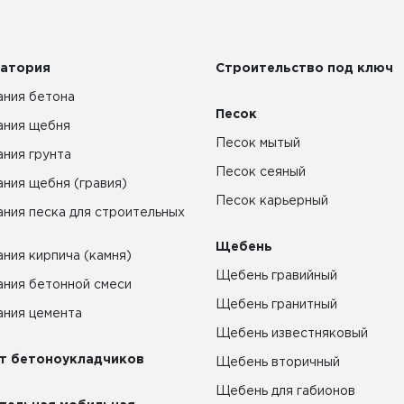
атория
Строительство под ключ
ния бетона
Песок
ания щебня
Песок мытый
ния грунта
Песок сеяный
ния щебня (гравия)
Песок карьерный
ния песка для строительных
Щебень
ния кирпича (камня)
Щебень гравийный
ния бетонной смеси
Щебень гранитный
ния цемента
Щебень известняковый
т бетоноукладчиков
Щебень вторичный
Щебень для габионов