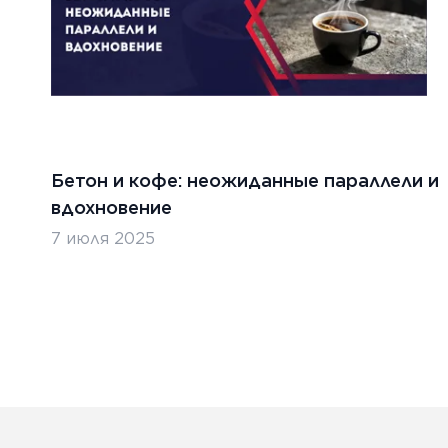
ООО 
ТЬ
ЧИТАТ
ста 2026 г.
8 август
Бетон и кофе: неожиданные параллели и
ERT&ZIMMERMAN: Американское
Преим
вдохновение
ство в аренду от «МИРАСТРОЙ»
перед
7 июля 2025
ТЬ
ЧИТАТ