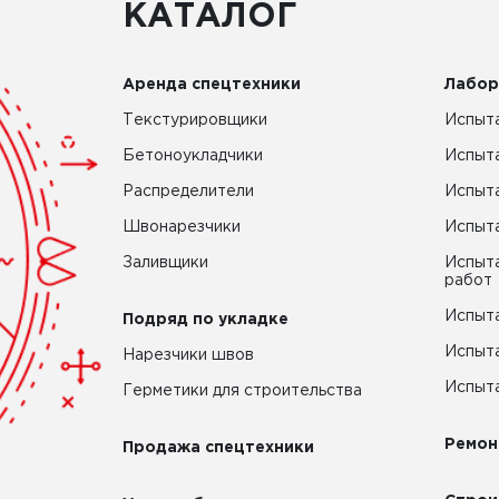
КАТАЛОГ
Аренда спецтехники
Лабор
Текстурировщики
Испыта
Бетоноукладчики
Испыт
Распределители
Испыта
Швонарезчики
Испыта
Заливщики
Испыта
работ
Испыта
Подряд по укладке
Испыта
Нарезчики швов
Испыта
Герметики для строительства
Ремон
Продажа спецтехники