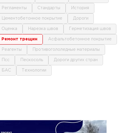
регламенты
стандарты
история
цементобетонное покрытие
дороги
оценка
нарезка швов
герметизация швов
ремонт трещин
асфальтобетонное покрытие
реагенты
противогололедные материалы
псс
пескосоль
дороги других стран
БАС
технологии