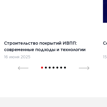
«МИРАСТРОЙ».
Ь
а 2026 г.
Строительство покрытий ИВПП:
С
ущества аренды спецтехники
современные подходы и технологии
 покупкой
16 июня 2025
1
Ь
1
2
3
4
5