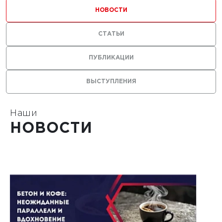
ильных
НОВОСТИ
 с
СТАТЬИ
ями из
ПУБЛИКАЦИИ
ВЫСТУПЛЕНИЯ
Наши
1
НОВОСТИ