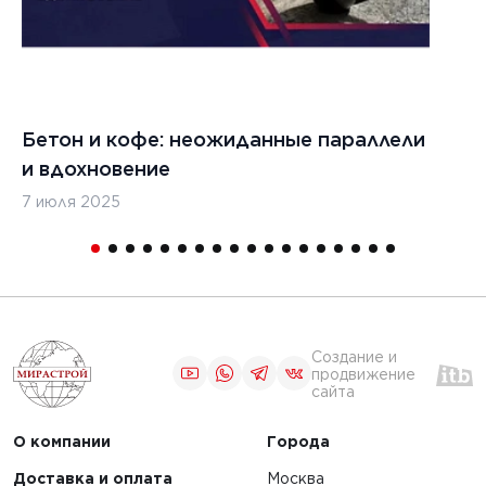
Бетон и кофе: неожиданные параллели
С
и вдохновение
с
7 июля 2025
16
Создание и
продвижение
сайта
О компании
Города
Доставка и оплата
Москва