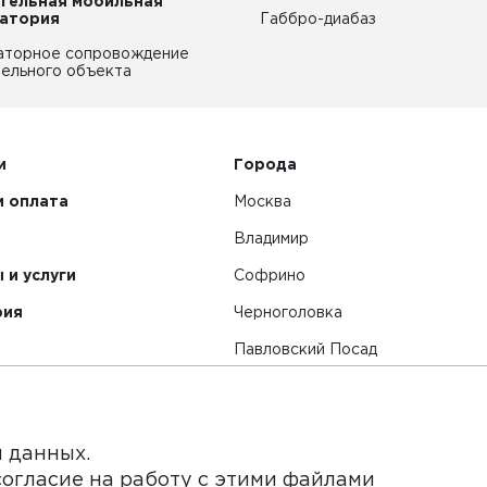
тельная мобильная
атория
Габбро-диабаз
аторное сопровождение
ельного объекта
и
Города
и оплата
Москва
Владимир
 и услуги
Софрино
рия
Черноголовка
Павловский Посад
Смотреть все города
я данных.
согласие на работу с этими файлами