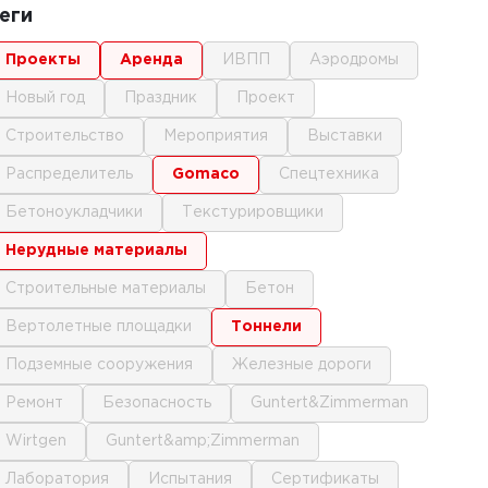
еги
проекты
аренда
ИВПП
аэродромы
новый год
праздник
проект
строительство
мероприятия
выставки
распределитель
gomaco
спецтехника
бетоноукладчики
текстурировщики
нерудные материалы
строительные материалы
бетон
вертолетные площадки
тоннели
подземные сооружения
железные дороги
ремонт
безопасность
Guntert&Zimmerman
Wirtgen
Guntert&amp;Zimmerman
лаборатория
испытания
сертификаты