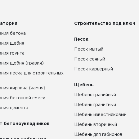
атория
Строительство под ключ
ния бетона
Песок
ания щебня
Песок мытый
ния грунта
Песок сеяный
ния щебня (гравия)
Песок карьерный
ния песка для строительных
Щебень
ния кирпича (камня)
Щебень гравийный
ния бетонной смеси
Щебень гранитный
ния цемента
Щебень известняковый
т бетоноукладчиков
Щебень вторичный
Щебень для габионов