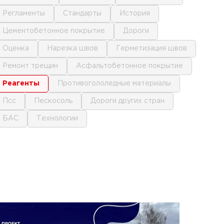
регламенты
стандарты
история
цементобетонное покрытие
дороги
оценка
нарезка швов
герметизация швов
ремонт трещин
асфальтобетонное покрытие
реагенты
противогололедные материалы
псс
пескосоль
дороги других стран
БАС
технологии