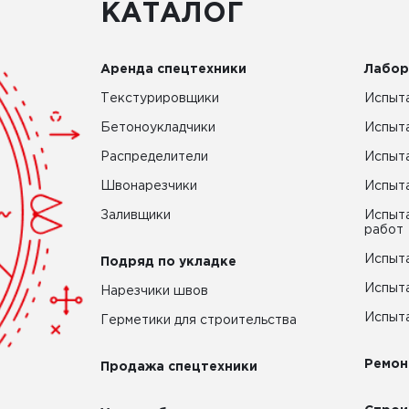
КАТАЛОГ
Аренда спецтехники
Лабор
Текстурировщики
Испыта
Бетоноукладчики
Испыт
Распределители
Испыта
Швонарезчики
Испыта
Заливщики
Испыта
работ
Испыта
Подряд по укладке
Испыта
Нарезчики швов
Испыта
Герметики для строительства
Ремон
Продажа спецтехники