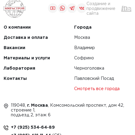
ильно
Преимущества
Создание и
и
использования
продвижение
сайта
ртировать
специализированных
е
бетоноукладчиков
О компании
Города
льные
для строительства
лы
железных дорог
Доставка и оплата
Москва
Вакансии
Владимир
ЧИТАТЬ
Материалы и услуги
Софрино
Лаборатория
Черноголовка
Контакты
Павловский Посад
1
Смотреть все города
119048,
г. Москва
, Комсомольский проспект, дом 42,
строение 1,
подъезд 2, этаж 6
+7 (925) 534-64-89