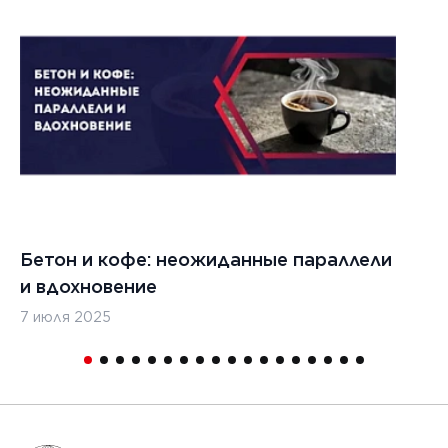
021 г.
ества
вания
изированных
кладчиков
ительства
х дорог
Бетон и кофе: неожиданные параллели
С
и вдохновение
с
7 июля 2025
16
1