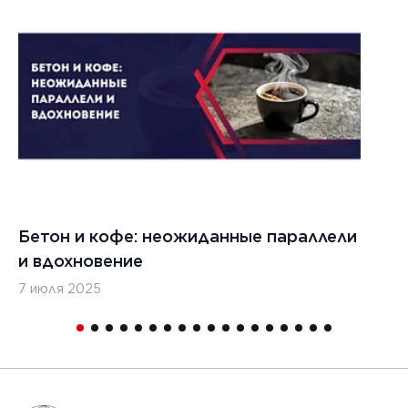
021 г.
ества
вания
изированных
кладчиков
ительства
х дорог
Бетон и кофе: неожиданные параллели
С
и вдохновение
с
7 июля 2025
16
1