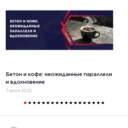
022 г.
льзовать
кладчики
ительства
изированных
, таких
дромы и
тные
Бетон и кофе: неожиданные параллели
С
и
и вдохновение
с
7 июля 2025
16
1