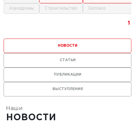
аэродромы
строительство
gomaco
г.
1
1
1
ика для
и
НОВОСТИ
ьства
мов
СТАТЬИ
ПУБЛИКАЦИИ
ВЫСТУПЛЕНИЯ
1
Наши
НОВОСТИ