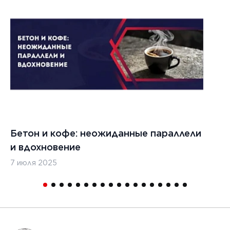
Бетон и кофе: неожиданные параллели
С
и вдохновение
с
7 июля 2025
16