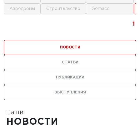
аэродромы
строительство
gomaco
1
1
1
НОВОСТИ
СТАТЬИ
0 г.
ПУБЛИКАЦИИ
льные
ВЫСТУПЛЕНИЯ
лы нужны
ания
тойких
Наши
НОВОСТИ