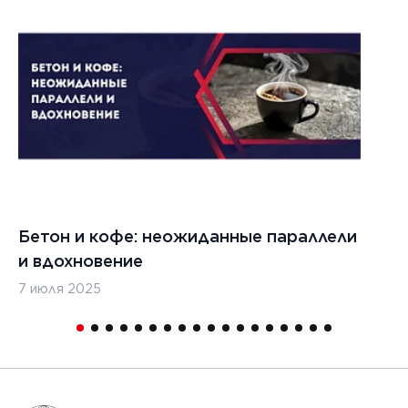
1
Бетон и кофе: неожиданные параллели
С
и вдохновение
с
7 июля 2025
16