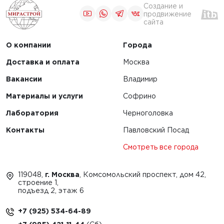
кладчиков
Создание и
применение
продвижение
сайта
ировщиков
О компании
Города
ЧИТАТЬ
Доставка и оплата
Москва
Вакансии
Владимир
1
2
Материалы и услуги
Софрино
Лаборатория
Черноголовка
Контакты
Павловский Посад
Смотреть все города
119048,
г. Москва
, Комсомольский проспект, дом 42,
строение 1,
подъезд 2, этаж 6
+7 (925) 534-64-89