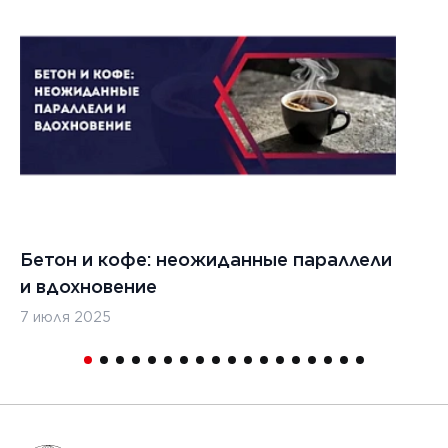
Бетон и кофе: неожиданные параллели
С
и вдохновение
с
7 июля 2025
16