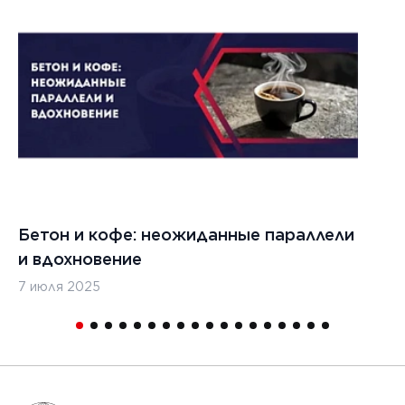
1
Бетон и кофе: неожиданные параллели
С
и вдохновение
с
7 июля 2025
16