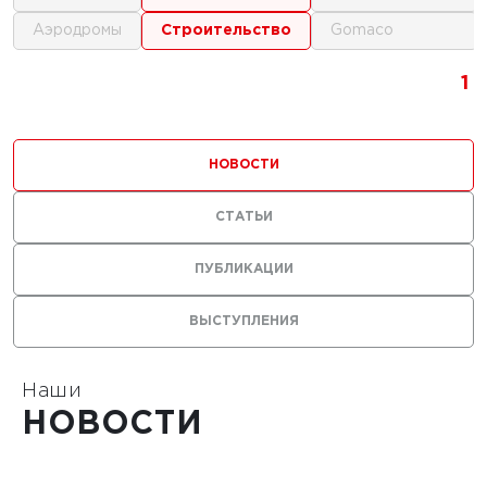
аэродромы
строительство
gomaco
1
1
1
НОВОСТИ
СТАТЬИ
0 г.
ПУБЛИКАЦИИ
льные
ВЫСТУПЛЕНИЯ
лы нужны
ания
тойких
Наши
НОВОСТИ