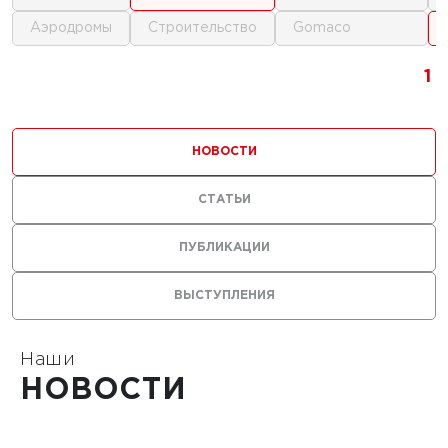
аэродромы
строительство
gomaco
1
1
1
НОВОСТИ
СТАТЬИ
0 г.
ПУБЛИКАЦИИ
льные
ВЫСТУПЛЕНИЯ
лы нужны
ания
тойких
Наши
НОВОСТИ