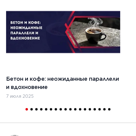
1
Бетон и кофе: неожиданные параллели
С
и вдохновение
с
7 июля 2025
16