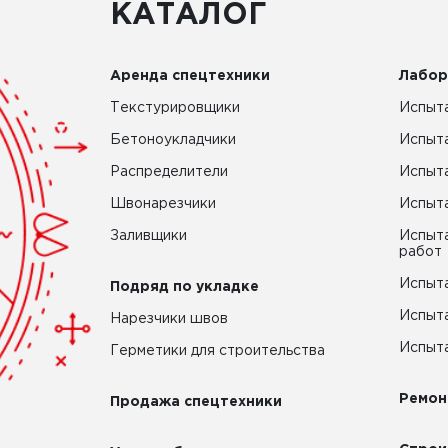
КАТАЛОГ
Аренда спецтехники
Лабор
Текстурировщики
Испыта
Бетоноукладчики
Испыт
Распределители
Испыта
Швонарезчики
Испыта
Заливщики
Испыта
работ
Испыта
Подряд по укладке
Испыта
Нарезчики швов
Испыта
Герметики для строительства
Ремон
Продажа спецтехники