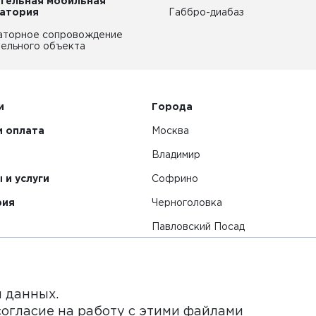
тельная мобильная
атория
Габбро-диабаз
аторное сопровождение
ельного объекта
и
Города
и оплата
Москва
Владимир
 и услуги
Софрино
рия
Черноголовка
Павловский Посад
Смотреть все города
я данных.
согласие на работу с этими файлами