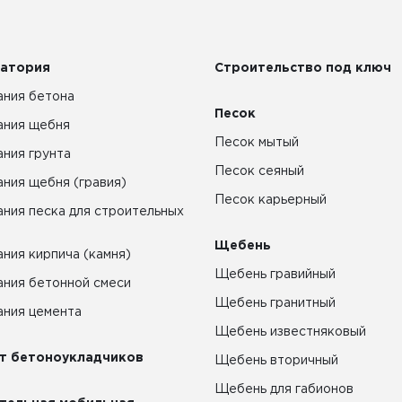
атория
Строительство под ключ
ния бетона
Песок
ания щебня
Песок мытый
ния грунта
Песок сеяный
ния щебня (гравия)
Песок карьерный
ния песка для строительных
Щебень
ния кирпича (камня)
Щебень гравийный
ния бетонной смеси
Щебень гранитный
ния цемента
Щебень известняковый
т бетоноукладчиков
Щебень вторичный
Щебень для габионов