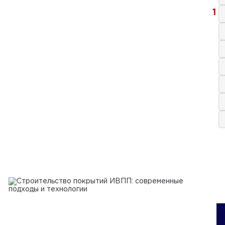
1
я 2022 г.
нение распределителя/
ружателя GOMACO PS-2600
Ь
я 2022 г.
спользовать бетоноукладчики для
тельства специализированных
тов, таких как аэродромы и
летные площадки