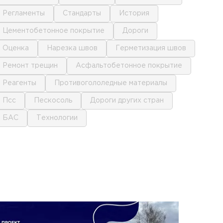
регламенты
стандарты
история
цементобетонное покрытие
дороги
оценка
нарезка швов
герметизация швов
ремонт трещин
асфальтобетонное покрытие
реагенты
противогололедные материалы
псс
пескосоль
дороги других стран
БАС
технологии