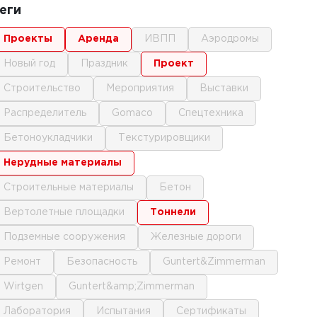
еги
проекты
аренда
ИВПП
аэродромы
новый год
праздник
проект
строительство
мероприятия
выставки
распределитель
gomaco
спецтехника
бетоноукладчики
текстурировщики
нерудные материалы
строительные материалы
бетон
вертолетные площадки
тоннели
подземные сооружения
железные дороги
ремонт
безопасность
Guntert&Zimmerman
Wirtgen
Guntert&amp;Zimmerman
лаборатория
испытания
сертификаты