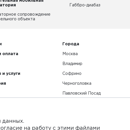
тельная мобильная
атория
Габбро-диабаз
аторное сопровождение
ельного объекта
и
Города
и оплата
Москва
Владимир
 и услуги
Софрино
рия
Черноголовка
Павловский Посад
Смотреть все города
я данных.
согласие на работу с этими файлами