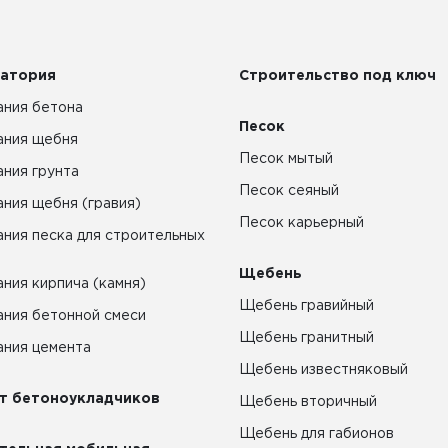
атория
Строительство под ключ
ния бетона
Песок
ания щебня
Песок мытый
ния грунта
Песок сеяный
ния щебня (гравия)
Песок карьерный
ния песка для строительных
Щебень
ния кирпича (камня)
Щебень гравийный
ния бетонной смеси
Щебень гранитный
ния цемента
Щебень известняковый
т бетоноукладчиков
Щебень вторичный
Щебень для габионов