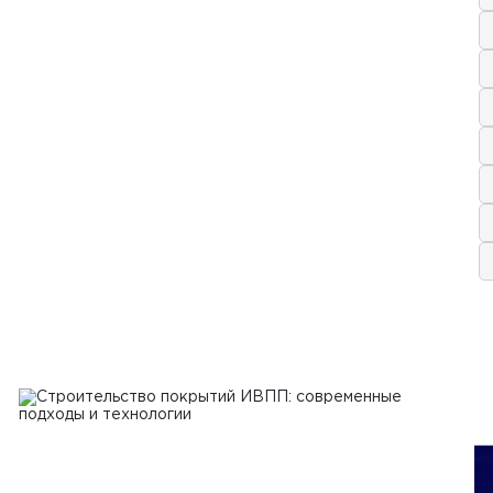
аля 2024 г.
ные виды нерудных строительных
иалов и их применение
Ь
1
2