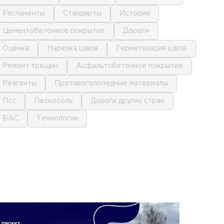
регламенты
стандарты
история
цементобетонное покрытие
дороги
оценка
нарезка швов
герметизация швов
ремонт трещин
асфальтобетонное покрытие
реагенты
противогололедные материалы
псс
пескосоль
дороги других стран
БАС
технологии