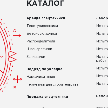
КАТАЛОГ
Аренда спецтехники
Лабор
Текстурировщики
Испыта
Бетоноукладчики
Испыт
Распределители
Испыта
Швонарезчики
Испыта
Заливщики
Испыта
работ
Испыта
Подряд по укладке
Испыта
Нарезчики швов
Испыта
Герметики для строительства
Ремон
Продажа спецтехники