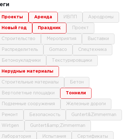
еги
проекты
аренда
ИВПП
аэродромы
новый год
праздник
проект
строительство
мероприятия
выставки
распределитель
gomaco
спецтехника
бетоноукладчики
текстурировщики
нерудные материалы
строительные материалы
бетон
вертолетные площадки
тоннели
подземные сооружения
железные дороги
ремонт
безопасность
Guntert&Zimmerman
Wirtgen
Guntert&amp;Zimmerman
лаборатория
испытания
сертификаты