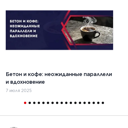
Бетон и кофе: неожиданные параллели
С
и вдохновение
с
7 июля 2025
16