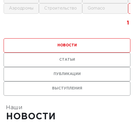
аэродромы
строительство
gomaco
г.
1
1
1
ика для
и
НОВОСТИ
ьства
мов
СТАТЬИ
ПУБЛИКАЦИИ
ВЫСТУПЛЕНИЯ
1
Наши
НОВОСТИ