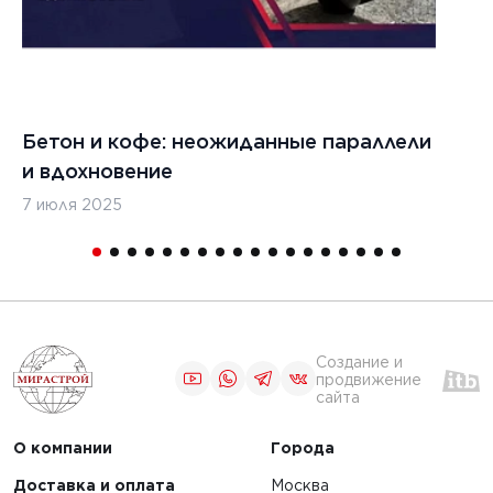
Бетон и кофе: неожиданные параллели
С
и вдохновение
с
7 июля 2025
16
Создание и
продвижение
сайта
О компании
Города
Доставка и оплата
Москва