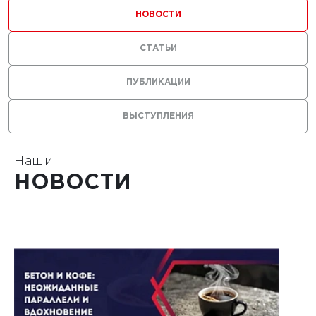
ильных
НОВОСТИ
 с
СТАТЬИ
ями из
ПУБЛИКАЦИИ
ВЫСТУПЛЕНИЯ
Наши
1
НОВОСТИ